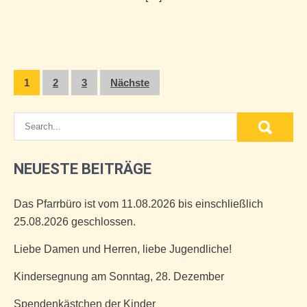
Seitennummerierung
1
2
3
Nächste
der
Beiträge
NEUESTE BEITRÄGE
Das Pfarrbüro ist vom 11.08.2026 bis einschließlich
25.08.2026 geschlossen.
Liebe Damen und Herren, liebe Jugendliche!
Kindersegnung am Sonntag, 28. Dezember
Spendenkästchen der Kinder