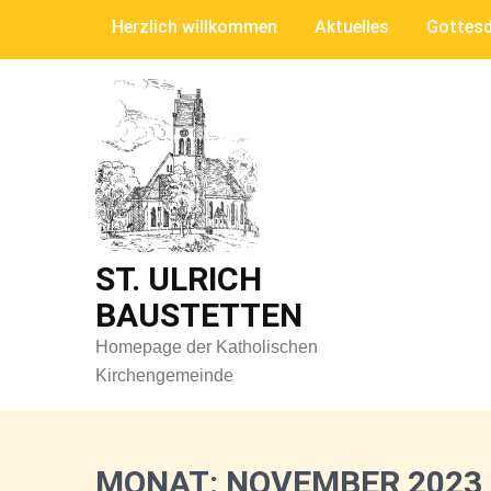
Skip
Herzlich willkommen
Aktuelles
Gottesd
to
content
ST. ULRICH
BAUSTETTEN
Homepage der Katholischen
Kirchengemeinde
MONAT:
NOVEMBER 2023