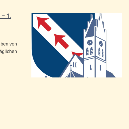
– 1.
eben von
täglichen