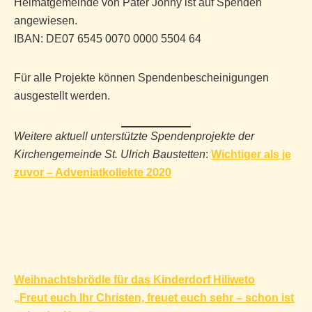
Heimatgemeinde von Pater Johny ist auf Spenden
angewiesen.
IBAN: DE07 6545 0070 0000 5504 64
Für alle Projekte können Spendenbescheinigungen
ausgestellt werden.
Weitere aktuell unterstützte Spendenprojekte der
Kirchengemeinde St. Ulrich Baustetten
:
Wichtiger als je
zuvor – Adveniatkollekte 2020
Beitragsnavigation
Weihnachtsbrödle für das Kinderdorf Hiliweto
„Freut euch Ihr Christen, freuet euch sehr – schon ist