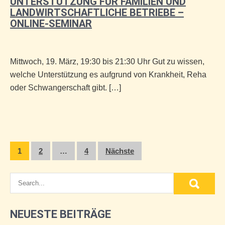
UNTERSTÜTZUNG FÜR FAMILIEN UND
LANDWIRTSCHAFTLICHE BETRIEBE –
ONLINE-SEMINAR
Mittwoch, 19. März, 19:30 bis 21:30 Uhr Gut zu wissen,
welche Unterstützung es aufgrund von Krankheit, Reha
oder Schwangerschaft gibt. […]
Seitennummerierung
1
2
…
4
Nächste
der
Beiträge
NEUESTE BEITRÄGE