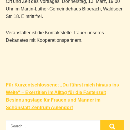
Ort und Zeit des Vortrages: Donnerstag, 13. März, 19:00
Uhr im Martin-Luther-Gemeindehaus Biberach, Waldseer
Str. 18. Eintritt frei.
Veranstalter ist die Kontaktstelle Trauer unseres
Dekanates mit Kooperationspartnern.
Beitragsnavigation
Für Kurzentschlossene: „Du führst mich hinaus ins
Weite“ – Exerzitien im Alltag für die Fastenzeit
Besinnungstage für Frauen und Männer im
Schönstatt-Zentrum Aulendorf