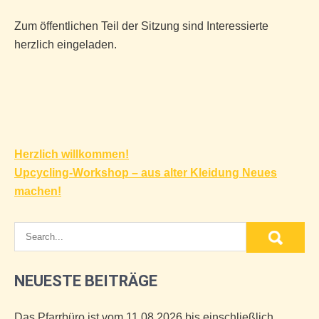
Zum öffentlichen Teil der Sitzung sind Interessierte
herzlich eingeladen.
Beitragsnavigation
Herzlich willkommen!
Upcycling-Workshop – aus alter Kleidung Neues
machen!
NEUESTE BEITRÄGE
Das Pfarrbüro ist vom 11.08.2026 bis einschließlich