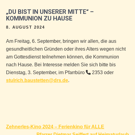
„DU BIST IN UNSERER MITTE“ –
KOMMUNION ZU HAUSE
8. AUGUST 2024
Am Freitag, 6. September, bringen wir allen, die aus
gesundheitlichen Gründen oder ihres Alters wegen nicht
am Gottesdienst teilnehmen können, die Kommunion
nach Hause. Bei Interesse melden Sie sich bitte bis
Dienstag, 3. September, im Pfarrbüro
2353 oder
stulrich.baustetten@drs.de
.
Beitragsnavigation
Zehnerles-Kino 2024 – Ferienkino für ALLE
Pfarrer Dietmar Seiffert auf Heimaturlaub