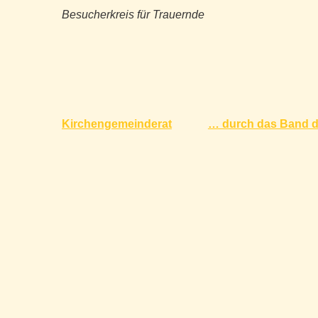
Besucherkreis für Trauernde
Beitragsnavigation
Kirchengemeinderat
… durch das Band de