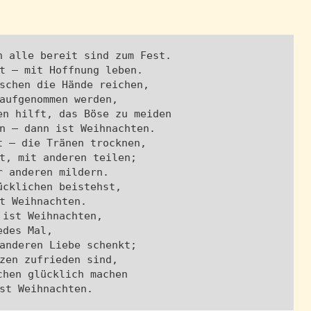
n alle bereit sind zum Fest.

t – mit Hoffnung leben.

schen die Hände reichen,

aufgenommen werden,

en hilft, das Böse zu meiden

n – dann ist Weihnachten.

t – die Tränen trocknen,

t, mit anderen teilen;

r anderen mildern.

ücklichen beistehst,

t Weihnachten.

 ist Weihnachten,

edes Mal,

anderen Liebe schenkt;

zen zufrieden sind,

chen glücklich machen

st Weihnachten.