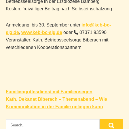
Betriebsseelsorge in der Erzdiözese Bamberg
Kosten: freiwilliger Beitrag nach Selbsteinschätzung
Anmeldung: bis 30. September unter
info@keb-bc-
slg.de
,
www.keb-bc-slg.de
oder
07371 93590
Veranstalter: Kath. Betriebsseelsorge Biberach mit
verschiedenen Kooperationspartnern
Beitragsnavigation
Familiengottesdienst mit Familiensegen
Kath. Dekanat Biberach – Themenabend – Wie
Kommunikation in der Familie gelingen kann