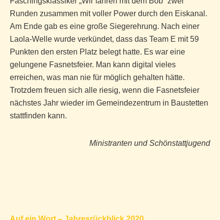
Faschingsklassiker „Wir fahren mit dem Bob“ zwei
Runden zusammen mit voller Power durch den Eiskanal.
Am Ende gab es eine große Siegerehrung. Nach einer
Laola-Welle wurde verkündet, dass das Team E mit 59
Punkten den ersten Platz belegt hatte. Es war eine
gelungene Fasnetsfeier. Man kann digital vieles
erreichen, was man nie für möglich gehalten hätte.
Trotzdem freuen sich alle riesig, wenn die Fasnetsfeier
nächstes Jahr wieder im Gemeindezentrum in Baustetten
stattfinden kann.
Ministranten und Schönstattjugend
Beitragsnavigation
Auf ein Wort – Jahresrückblick 2020