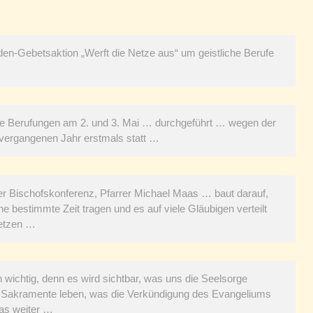
en-Gebetsaktion „Werft die Netze aus“ um geistliche Berufe
iche Berufungen am 2. und 3. Mai … durchgeführt … wegen der
 vergangenen Jahr erstmals statt …
der Bischofskonferenz, Pfarrer Michael Maas … baut darauf,
e bestimmte Zeit tragen und es auf viele Gläubigen verteilt
setzen …
 wichtig, denn es wird sichtbar, was uns die Seelsorge
er Sakramente leben, was die Verkündigung des Evangeliums
aas weiter …